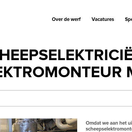
Over de werf
Vacatures
Sp
HEEPSELEKTRICIË
EKTROMONTEUR 
Omdat we aan het ui
scheepselektromonte