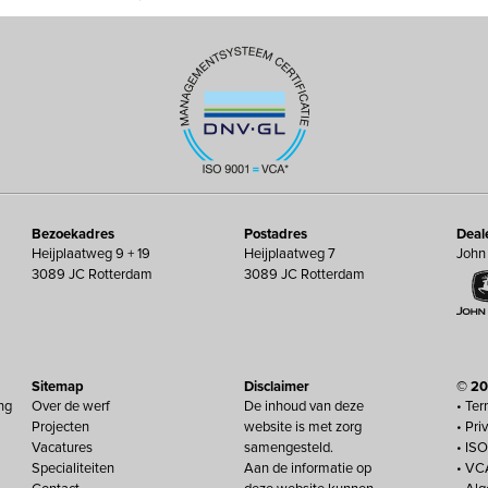
Bezoekadres
Postadres
Deal
Heijplaatweg 9 + 19
Heijplaatweg 7
John
3089 JC Rotterdam
3089 JC Rotterdam
Sitemap
Disclaimer
© 20
ng
Over de werf
De inhoud van deze
• Ter
Projecten
website is met zorg
• Pri
Vacatures
samengesteld.
• IS
Specialiteiten
Aan de informatie op
• VC