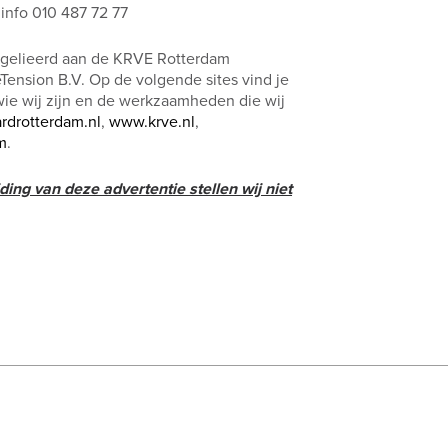
info 010 487 72 77
 gelieerd aan de KRVE Rotterdam
ension B.V. Op de volgende sites vind je
wie wij zijn en de werkzaamheden die wij
rdrotterdam.nl
,
www.krve.nl
,
m
.
ding van deze advertentie stellen wij niet