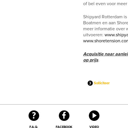
of bel even voor meer 
Shipyard Rotterdam is
Boatmen en aan ShoreT
meer informatie over 
uitvoeren:
www.shipya
www.shoretension.co
Acquisitie naar aanlei
op prijs
.
Solliciteer
F.A.Q.
FACEBOOK
VIDEO