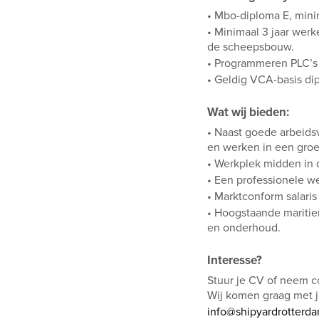
• Mbo-diploma E, min
• Minimaal 3 jaar werk
de scheepsbouw.
• Programmeren PLC’s (
• Geldig VCA-basis dip
Wat wij bieden:
• Naast goede arbeid
en werken in een gr
• Werkplek midden in
• Een professionele 
• Marktconform salari
• Hoogstaande maritie
en onderhoud.
Interesse?
Stuur je CV of neem c
Wij komen graag met je
info@shipyardrotterda