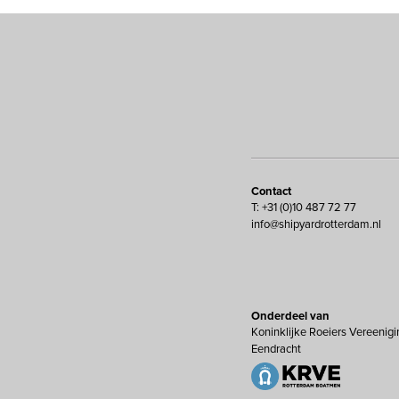
Contact
T: +31 (0)10 487 72 77
info@shipyardrotterdam.nl
Onderdeel van
Koninklijke Roeiers Vereenigi
Eendracht