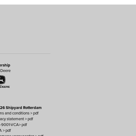
ership
 Deere
26 Shipyard Rotterdam
ms and conditions > pdf
vacy statement > pdf
O-9001-VCA> pdf
A > pdf