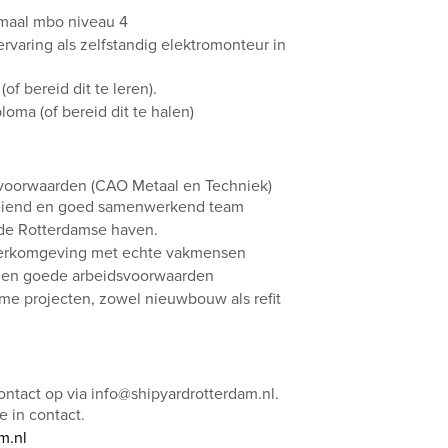
imaal mbo niveau 4
ervaring als zelfstandig elektromonteur in
of bereid dit te leren).
loma (of bereid dit te halen)
svoorwaarden (CAO Metaal en Techniek)
oeiend en goed samenwerkend team
 de Rotterdamse haven.
werkomgeving met echte vakmensen
s en goede arbeidsvoorwaarden
me projecten, zowel nieuwbouw als refit
ontact op via info@shipyardrotterdam.nl.
 in contact.
m.nl