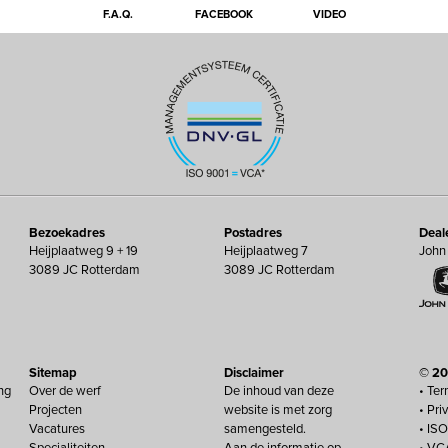
F.A.Q.
FACEBOOK
VIDEO
Bezoekadres
Postadres
Deal
Heijplaatweg 9 + 19
Heijplaatweg 7
John
3089 JC Rotterdam
3089 JC Rotterdam
Sitemap
Disclaimer
© 20
ng
Over de werf
De inhoud van deze
• Ter
Projecten
website is met zorg
• Pri
Vacatures
samengesteld.
• IS
Specialiteiten
Aan de informatie op
• VC