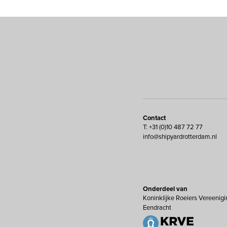
Contact
T: +31 (0)10 487 72 77
info@shipyardrotterdam.nl
Onderdeel van
Koninklijke Roeiers Vereenigi
Eendracht