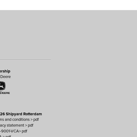
ership
 Deere
26 Shipyard Rotterdam
ms and conditions > pdf
vacy statement > pdf
O-9001-VCA> pdf
A > pdf