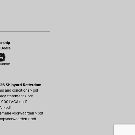
ership
 Deere
26 Shipyard Rotterdam
ms and conditions > pdf
vacy statement > pdf
O-9001-VCA> pdf
A > pdf
gemene voorwaarden > pdf
koopvoorwaarden > pdf