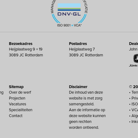
Bezoekadres
Postadres
Deal
Heijplaatweg 9 + 19
Heijplaatweg 7
John
3089 JC Rotterdam
3089 JC Rotterdam
Sitemap
Disclaimer
© 20
ng
Over de werf
De inhoud van deze
• Ter
Projecten
website is met zorg
• Pri
Vacatures
samengesteld.
• IS
Specialiteiten
Aan de informatie op
• VC
Contact
deze website kunnen
• Al
geen rechten
• In
worden ontleend.