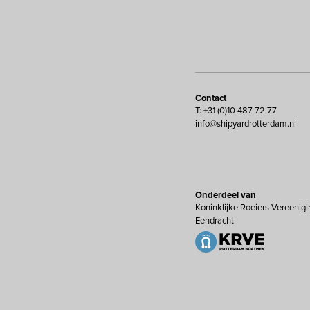
Contact
T: +31 (0)10 487 72 77
info@shipyardrotterdam.nl
Onderdeel van
Koninklijke Roeiers Vereenigi
Eendracht